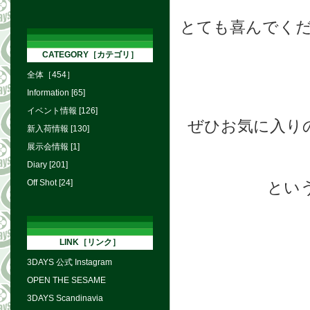
とても喜んでく
CATEGORY［カテゴリ］
全体［454］
Information [65]
イベント情報 [126]
ぜひお気に入り
新入荷情報 [130]
展示会情報 [1]
Diary [201]
Off Shot [24]
とい
LINK［リンク］
3DAYS 公式 Instagram
OPEN THE SESAME
3DAYS Scandinavia