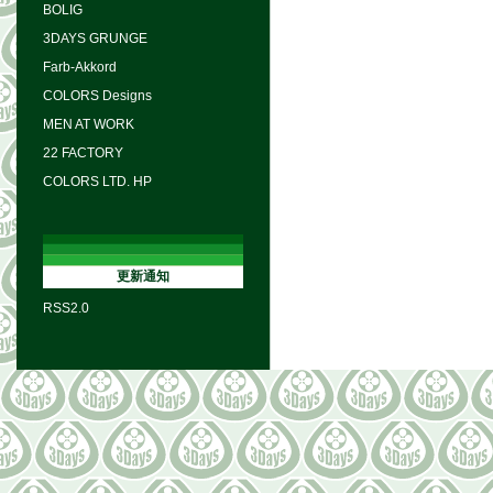
BOLIG
3DAYS GRUNGE
Farb-Akkord
COLORS Designs
MEN AT WORK
22 FACTORY
COLORS LTD. HP
更新通知
RSS2.0