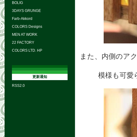
BOLIG
3DAYS GRUNGE
Farb-Akkord
COLORS Designs
MEN AT WORK
22 FACTORY
COLORS LTD. HP
また、内側のア
模様も可愛
更新通知
RSS2.0