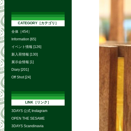
CATEGORY［カテゴリ］
全体［454］
Information [65]
イベント情報 [126]
新入荷情報 [130]
展示会情報 [1]
Diary [201]
Off Shot [24]
LINK［リンク］
3DAYS 公式 Instagram
OPEN THE SESAME
3DAYS Scandinavia