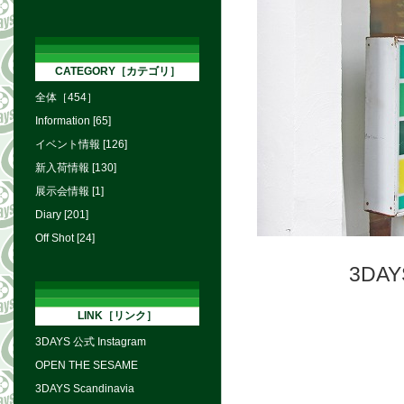
CATEGORY［カテゴリ］
全体［454］
Information [65]
イベント情報 [126]
新入荷情報 [130]
展示会情報 [1]
Diary [201]
Off Shot [24]
3DA
LINK［リンク］
3DAYS 公式 Instagram
OPEN THE SESAME
3DAYS Scandinavia