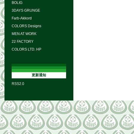
BOLIG
3DAYS GRUNGE
Farb-Akkord
COLORS Designs
MEN AT WORK
22 FACTORY
COLORS LTD. HP
更新通知
RSS2.0