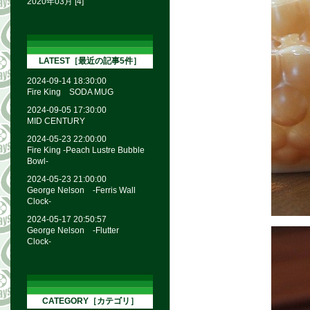
2020年03月 [4]
LATEST［最近の記事5件］
2024-09-14 18:30:00
Fire King SODA MUG
2024-09-05 17:30:00
MID CENTURY
2024-05-23 22:00:00
Fire King -Peach Lustre Bubble
Bowl-
2024-05-23 21:00:00
George Nelson -Ferris Wall
Clock-
2024-05-17 20:50:57
George Nelson -Flutter
Clock-
CATEGORY［カテゴリ］