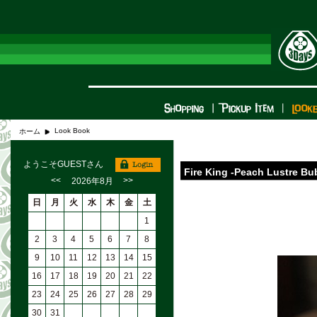
Look Book
ホーム
ようこそGUESTさん
Fire King -Peach Lustre Bu
<<
>>
2026年8月
日
月
火
水
木
金
土
1
2
3
4
5
6
7
8
9
10
11
12
13
14
15
16
17
18
19
20
21
22
23
24
25
26
27
28
29
30
31