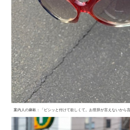
案内人の麻畝：「ビシッと付けて欲しくて。お世辞が言えないから