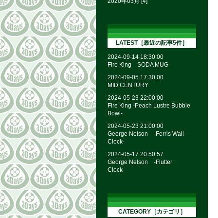
2020年03月 [4]
LATEST［最近の記事5件］
2024-09-14 18:30:00
Fire King SODA MUG
2024-09-05 17:30:00
MID CENTURY
2024-05-23 22:00:00
Fire King -Peach Lustre Bubble
Bowl-
2024-05-23 21:00:00
George Nelson -Ferris Wall
Clock-
2024-05-17 20:50:57
George Nelson -Flutter
Clock-
CATEGORY［カテゴリ］