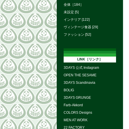
全体［184］
未設定 [5]
インテリア [122]
ヴィンテージ食器 [29]
ファッション [52]
LINK［リンク］
3DAYS 公式 Instagram
OPEN THE SESAME
3DAYS Scandinavia
BOLIG
3DAYS GRUNGE
Farb-Akkord
COLORS Designs
MEN AT WORK
22 FACTORY