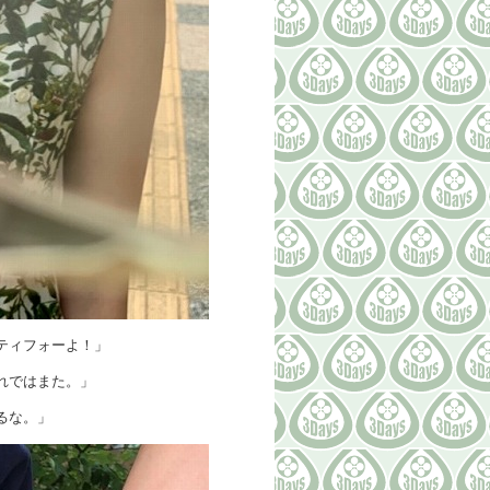
ティフォーよ！」
れではまた。」
るな。」