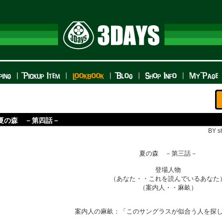
夏の森 －第四話－
BY s
夏の森 －第三話－
登場人物
（あなた・・これを読んでいるあなた
（案内人・・麻畝）
案内人の麻畝：「このサングラスが似合う人を探