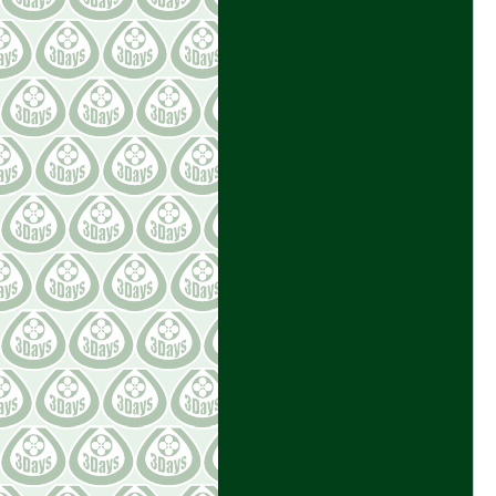
フラワーベース [12]
家具 [7]
その他インテリア雑貨 [118]
ヴィンテージ食器 [89]
レザーアイテム [42]
アクセサリー [35]
腕時計 [14]
ファッション [37]
LINK［リンク］
3DAYS 公式 Instagram
OPEN THE SESAME
3DAYS Scandinavia
BOLIG
3DAYS GRUNGE
Farb-Akkord