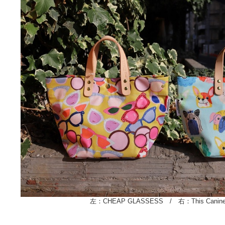
左：
CHEAP GLASSESS
/ 右：This Canine 