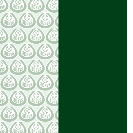
COLORS Designs
MEN AT WORK
22 FACTORY
COLORS LTD. HP
更新通知
RSS2.0