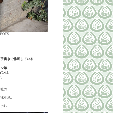
SPOTS
ど手書きで作画している
ョン等、
インは
す。
リ社の
撥水生地。
です♪