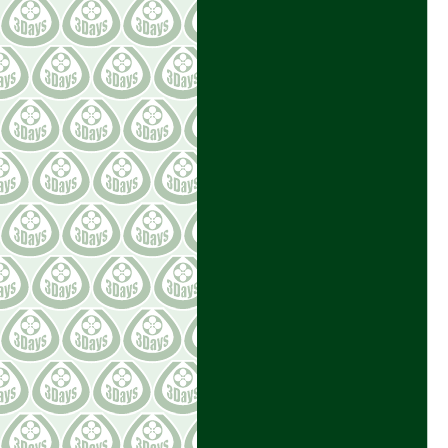
Vintage SNOOPY Collection!
2022.07.16(sat)～
2022-06-27 15:10:01
全店オリジナルかりんとう発
売！
2022-06-21 17:24:53
the container shopのPVCバッグ
で梅雨もファッションを楽しむ
♪
2022-06-15 10:00:00
David Weidman 神話シリーズ
「ノアの方舟」
CATEGORY［カテゴリ］
全体［363］
壁飾り [34]
ライト [7]
時計 [4]
プランター [9]