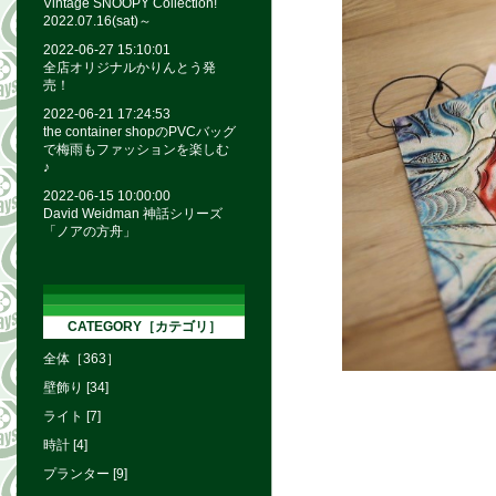
Vintage SNOOPY Collection!
2022.07.16(sat)～
2022-06-27 15:10:01
全店オリジナルかりんとう発
売！
2022-06-21 17:24:53
the container shopのPVCバッグ
で梅雨もファッションを楽しむ
♪
2022-06-15 10:00:00
David Weidman 神話シリーズ
「ノアの方舟」
CATEGORY［カテゴリ］
全体［363］
壁飾り [34]
ライト [7]
時計 [4]
プランター [9]