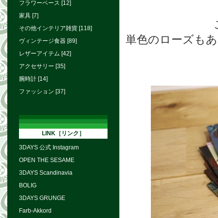
フラワーベース [12]
家具 [7]
その他インテリア雑貨 [118]
単色のローズもあり
ヴィンテージ食器 [89]
レザーアイテム [42]
アクセサリー [35]
腕時計 [14]
ファッション [37]
LINK［リンク］
3DAYS 公式 Instagram
OPEN THE SESAME
3DAYS Scandinavia
BOLIG
3DAYS GRUNGE
Farb-Akkord