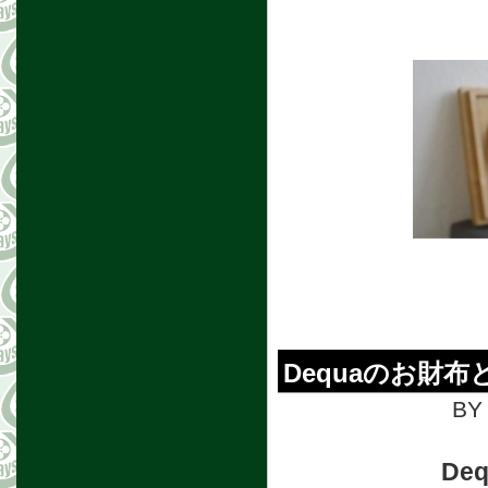
Dequaのお財
BY 
De