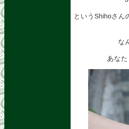
というShiho
な
あなた