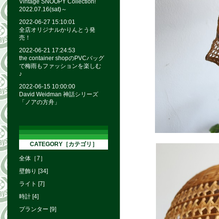
Vintage SNOOPY Collection!
2022.07.16(sat)～
2022-06-27 15:10:01
全店オリジナルかりんとう発
売！
2022-06-21 17:24:53
the container shopのPVCバッグ
で梅雨もファッションを楽しむ
♪
2022-06-15 10:00:00
David Weidman 神話シリーズ
「ノアの方舟」
CATEGORY［カテゴリ］
全体［7］
壁飾り [34]
ライト [7]
時計 [4]
プランター [9]