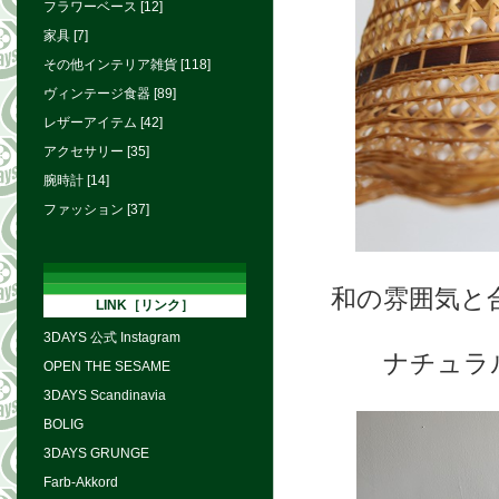
フラワーベース [12]
家具 [7]
その他インテリア雑貨 [118]
ヴィンテージ食器 [89]
レザーアイテム [42]
アクセサリー [35]
腕時計 [14]
ファッション [37]
和の雰囲気と
LINK［リンク］
3DAYS 公式 Instagram
ナチュラ
OPEN THE SESAME
3DAYS Scandinavia
BOLIG
3DAYS GRUNGE
Farb-Akkord