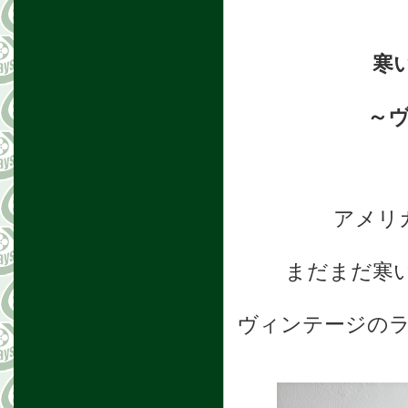
寒
～
アメリ
まだまだ寒い
ヴィンテージの