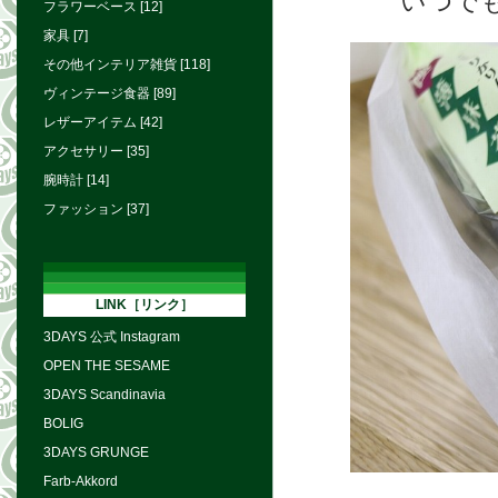
いつで
フラワーベース [12]
家具 [7]
その他インテリア雑貨 [118]
ヴィンテージ食器 [89]
レザーアイテム [42]
アクセサリー [35]
腕時計 [14]
ファッション [37]
LINK［リンク］
3DAYS 公式 Instagram
OPEN THE SESAME
3DAYS Scandinavia
BOLIG
3DAYS GRUNGE
Farb-Akkord