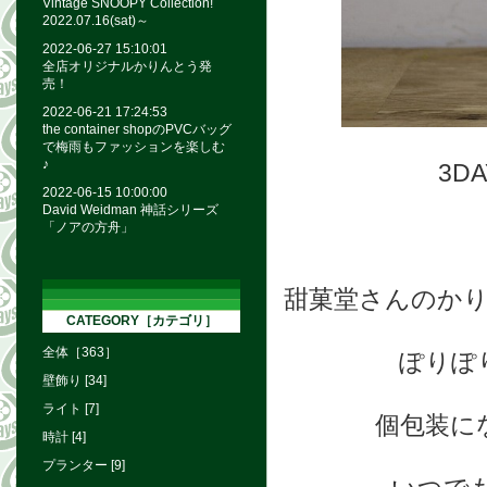
Vintage SNOOPY Collection!
2022.07.16(sat)～
2022-06-27 15:10:01
全店オリジナルかりんとう発
売！
2022-06-21 17:24:53
the container shopのPVCバッグ
で梅雨もファッションを楽しむ
♪
3D
2022-06-15 10:00:00
David Weidman 神話シリーズ
「ノアの方舟」
甜菓堂さんのか
CATEGORY［カテゴリ］
全体［363］
ぽりぽ
壁飾り [34]
ライト [7]
個包装に
時計 [4]
プランター [9]