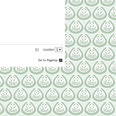
[1]
number