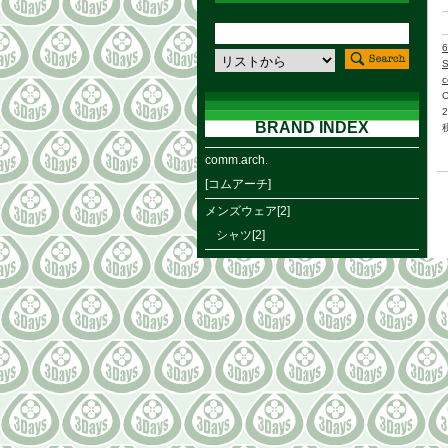
6
c
BRAND INDEX
comm.arch.
[コムアーチ]
メンズウェア[2]
シャツ[2]