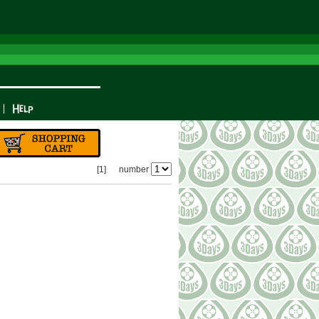
[1]
number