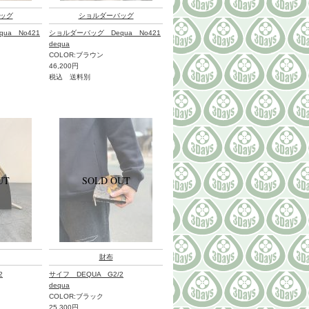
ッグ
ショルダーバッグ
ua No421
ショルダーバッグ Dequa No421
dequa
COLOR:ブラウン
46,200円
税込 送料別
財布
2
サイフ DEQUA G2/2
dequa
COLOR:ブラック
25,300円