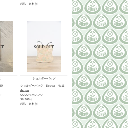
税込 送料別
ス
ショルダーバッグ
S5
ショルダーバッグ Dequa No11
dequa
ン
COLOR:オレンジ
36,300円
税込 送料別