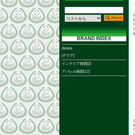
d
BRAND INDEX
dequa
[デクア]
インテリア雑貨[2]
アパレル雑貨[12]
d