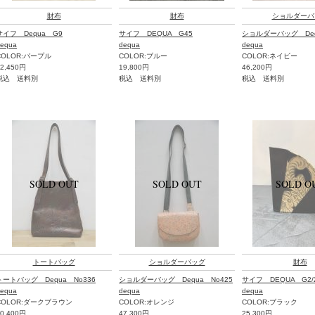
財布
財布
ショルダーバ
サイフ Dequa G9
サイフ DEQUA G45
ショルダーバッグ Deq
equa
dequa
dequa
COLOR:パープル
COLOR:ブルー
COLOR:ネイビー
32,450円
19,800円
46,200円
税込 送料別
税込 送料別
税込 送料別
トートバッグ
ショルダーバッグ
財布
トートバッグ Dequa No336
ショルダーバッグ Dequa No425
サイフ DEQUA G2/
equa
dequa
dequa
COLOR:ダークブラウン
COLOR:オレンジ
COLOR:ブラック
70,400円
47,300円
25,300円