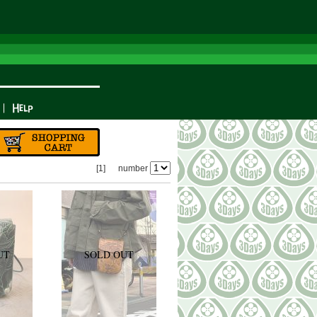
[1]
number