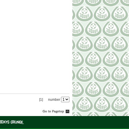
[1]
number