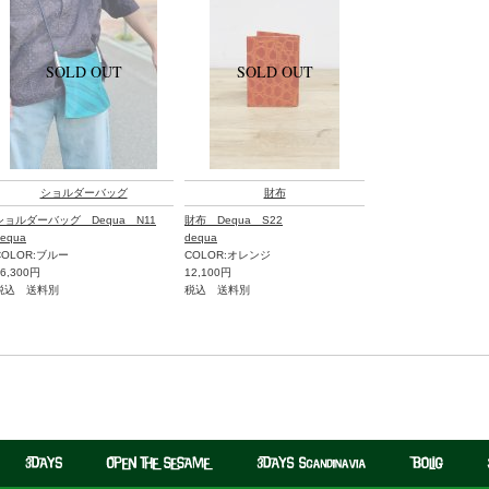
ショルダーバッグ
財布
ショルダーバッグ Dequa N11
財布 Dequa S22
equa
dequa
COLOR:ブルー
COLOR:オレンジ
36,300円
12,100円
税込 送料別
税込 送料別