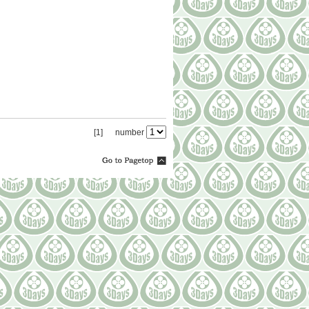
[1]
number