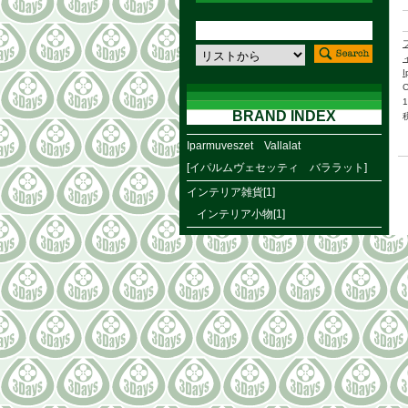
I
BRAND INDEX
Iparmuveszet Vallalat
[イパルムヴェセッティ バララット]
インテリア雑貨[1]
インテリア小物[1]