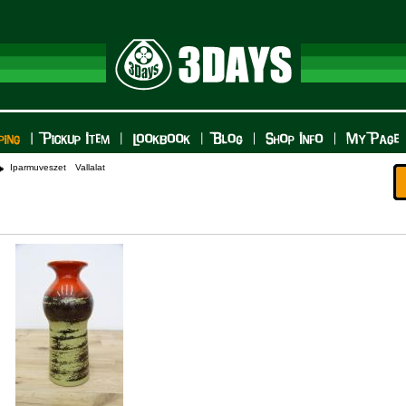
Iparmuveszet Vallalat