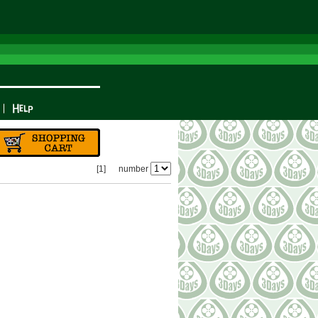
[1]
number