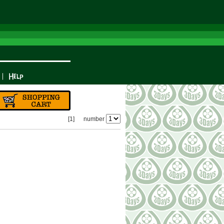
[1]
number