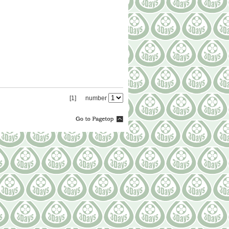
[1]
number