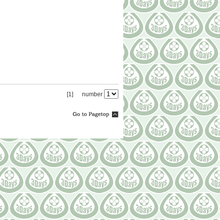
[1]
number