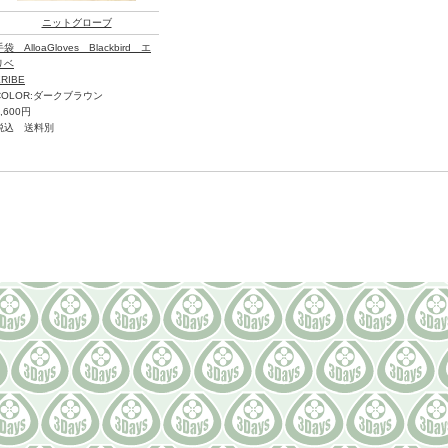
ニットグローブ
手袋 AlloaGloves Blackbird エ
リベ
ERIBE
COLOR:ダークブラウン
6,600円
税込 送料別