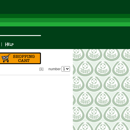
[1]
number