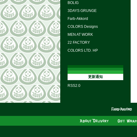
BOLIG
3DAYS GRUNGE
Farb-Akkord
COLORS Designs
MEN AT WORK
22 FACTORY
COLORS LTD. HP
更新通知
RSS2.0