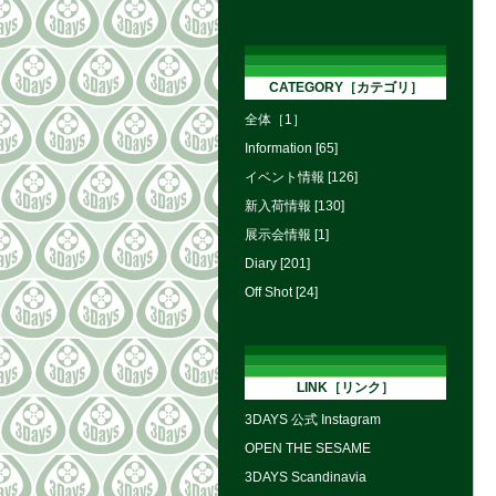
CATEGORY［カテゴリ］
全体［1］
Information [65]
イベント情報 [126]
新入荷情報 [130]
展示会情報 [1]
Diary [201]
Off Shot [24]
LINK［リンク］
3DAYS 公式 Instagram
OPEN THE SESAME
3DAYS Scandinavia