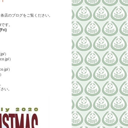
ト！
。
は各店のブログをご覧ください。
artです。
ri)
.jp/）
co.jp/）
co.jp/）
p/）
。
下さい。