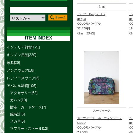
財布
サイフ Dequa G9
サ
dequa
de
COLOR:パープル
C
32,450円
19
税込 送料別
税
ITEM INDEX
インテリア雑貨[121]
キッチン用品[220]
家具[20]
メンズウェア[18]
レディースウェア[3]
アパレル雑貨[106]
アクセサリー[63]
カバン[10]
財布・カードケース[7]
スーツケース
腕時計[6]
スーツケース 布 ヴィンテージ
シ
メガネ[5]
USED
de
COLOR:パープル
C
マフラー・ストール[12]
7,700円
46