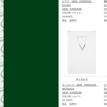
ピアス GEM KINGDOM
腕
E21d02
47
GEM KINGDOM
S
COLOR:ブラック
CO
19,800円
75
税込 送料別
税
ネックレス
ネックレス GEM KINGDOM
ピ
NK20e02A
E2
GEM KINGDOM
G
COLOR:シルバー
C
29,700円
24
税込 送料別
税