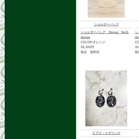
ショルダーバッグ
ショルダーバッグ Dequa No11
シ
dequa
de
COLOR:オレンジ
C
36,300円
36
税込 送料別
税
ピアス・イヤリング