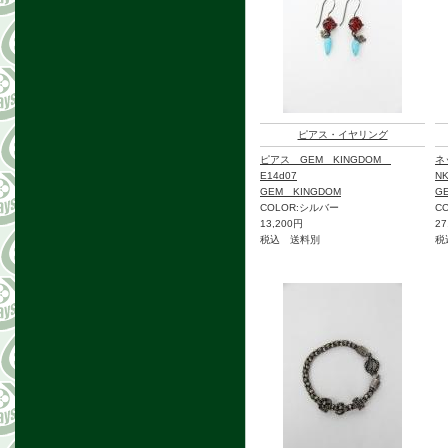
ピアス・イヤリング
ピアス GEM KINGDOM
ネ
E14d07
NK
GEM KINGDOM
G
COLOR:シルバー
C
13,200円
27
税込 送料別
税