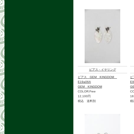
ピアス・イヤリング
ピアス GEM KINGDOM
ピ
E19a06A
E9
GEM KINGDOM
G
COLOR:Free
C
12,100円
18
税込 送料別
税