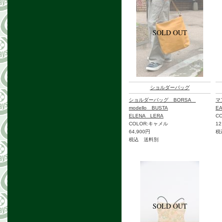
ショルダーバッグ
ショルダーバッグ BORSA
マ
modello BUSTA
E
ELENA LERA
C
COLOR:キャメル
12
64,900円
税
税込 送料別