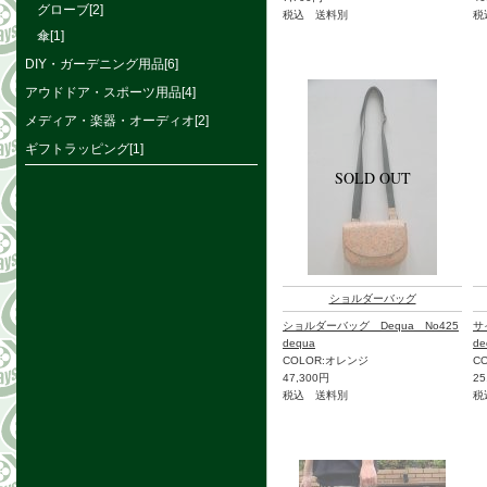
グローブ[2]
税込 送料別
税
傘[1]
DIY・ガーデニング用品[6]
アウドドア・スポーツ用品[4]
メディア・楽器・オーディオ[2]
ギフトラッピング[1]
ショルダーバッグ
ショルダーバッグ Dequa No425
サ
dequa
de
COLOR:オレンジ
C
47,300円
25
税込 送料別
税