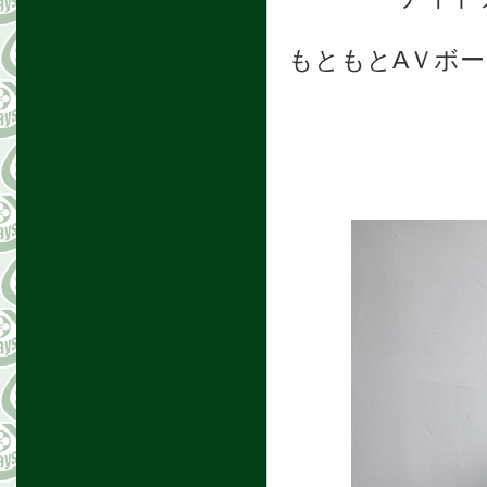
もともとAＶボ