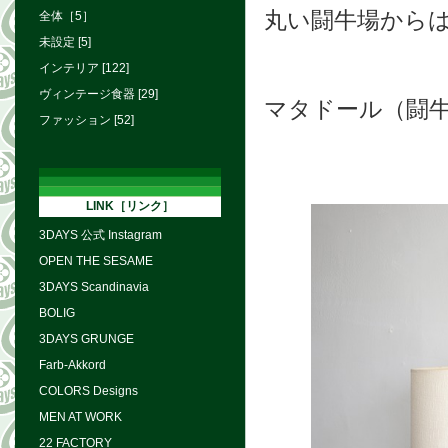
丸い闘牛場から
全体［5］
未設定 [5]
インテリア [122]
ヴィンテージ食器 [29]
マタドール（
闘
ファッション [52]
LINK［リンク］
3DAYS 公式 Instagram
OPEN THE SESAME
3DAYS Scandinavia
BOLIG
3DAYS GRUNGE
Farb-Akkord
COLORS Designs
MEN AT WORK
22 FACTORY