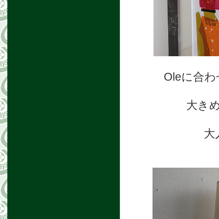
Oleに合
大き
大