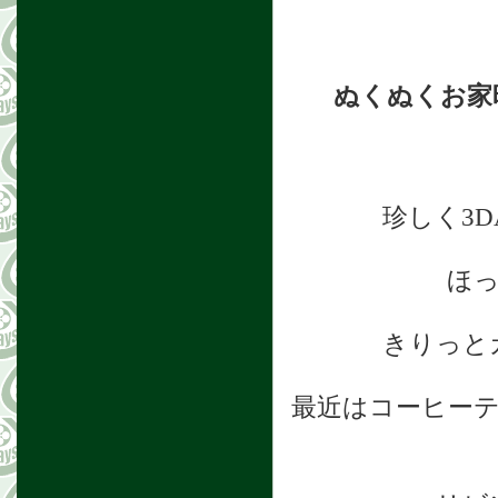
ぬくぬくお家
珍しく3
ほ
きりっと
最近はコーヒー