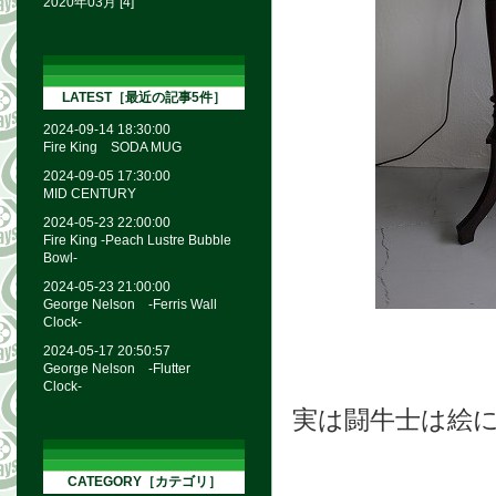
2020年03月 [4]
LATEST［最近の記事5件］
2024-09-14 18:30:00
Fire King SODA MUG
2024-09-05 17:30:00
MID CENTURY
2024-05-23 22:00:00
Fire King -Peach Lustre Bubble
Bowl-
2024-05-23 21:00:00
George Nelson -Ferris Wall
Clock-
2024-05-17 20:50:57
George Nelson -Flutter
Clock-
実は闘牛士は絵
CATEGORY［カテゴリ］