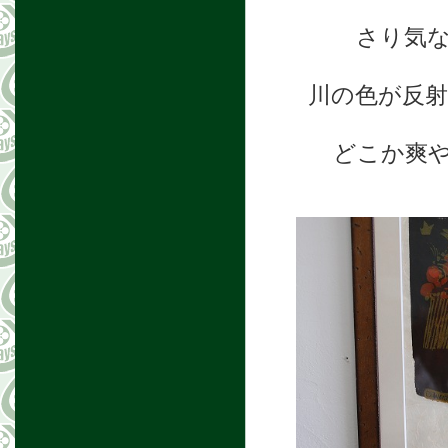
さり気
川の色が反
どこか爽