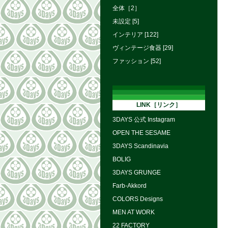
全体［2］
未設定 [5]
インテリア [122]
ヴィンテージ食器 [29]
ファッション [52]
LINK［リンク］
3DAYS 公式 Instagram
OPEN THE SESAME
3DAYS Scandinavia
BOLIG
3DAYS GRUNGE
Farb-Akkord
COLORS Designs
MEN AT WORK
22 FACTORY