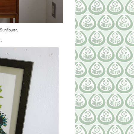
flower。
す。