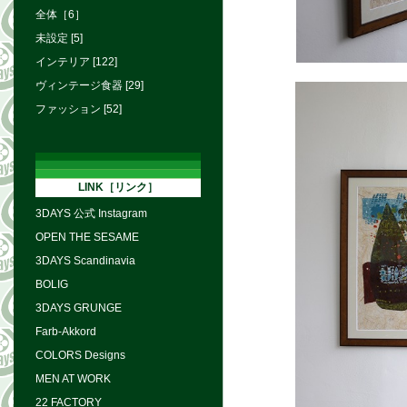
全体［6］
未設定 [5]
インテリア [122]
ヴィンテージ食器 [29]
ファッション [52]
LINK［リンク］
3DAYS 公式 Instagram
OPEN THE SESAME
3DAYS Scandinavia
BOLIG
3DAYS GRUNGE
Farb-Akkord
COLORS Designs
MEN AT WORK
22 FACTORY