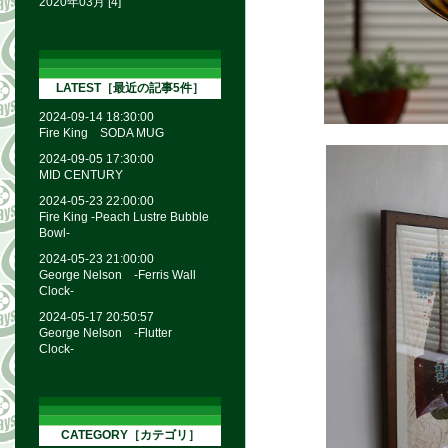
2020年03月 [4]
LATEST［最近の記事5件］
2024-09-14 18:30:00
Fire King SODA MUG
2024-09-05 17:30:00
MID CENTURY
2024-05-23 22:00:00
Fire King -Peach Lustre Bubble
Bowl-
2024-05-23 21:00:00
George Nelson -Ferris Wall
Clock-
2024-05-17 20:50:57
George Nelson -Flutter
Clock-
CATEGORY［カテゴリ］