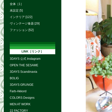
全体［1］
未設定 [5]
インテリア [122]
ヴィンテージ食器 [29]
ファッション [52]
LINK［リンク］
3DAYS 公式 Instagram
OPEN THE SESAME
3DAYS Scandinavia
BOLIG
3DAYS GRUNGE
Farb-Akkord
COLORS Designs
MEN AT WORK
22 FACTORY