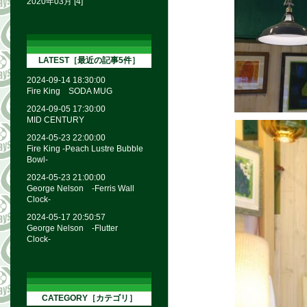
2020年03月 [4]
LATEST［最近の記事5件］
2024-09-14 18:30:00
Fire King SODA MUG
2024-09-05 17:30:00
MID CENTURY
2024-05-23 22:00:00
Fire King -Peach Lustre Bubble
Bowl-
2024-05-23 21:00:00
George Nelson -Ferris Wall
Clock-
2024-05-17 20:50:57
George Nelson -Flutter
Clock-
CATEGORY［カテゴリ］