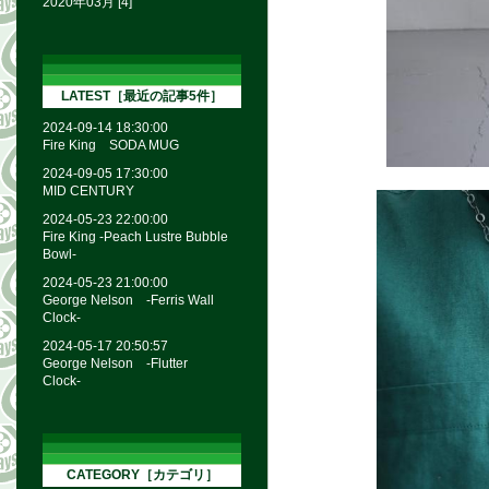
2020年03月 [4]
LATEST［最近の記事5件］
2024-09-14 18:30:00
Fire King SODA MUG
2024-09-05 17:30:00
MID CENTURY
2024-05-23 22:00:00
Fire King -Peach Lustre Bubble
Bowl-
2024-05-23 21:00:00
George Nelson -Ferris Wall
Clock-
2024-05-17 20:50:57
George Nelson -Flutter
Clock-
CATEGORY［カテゴリ］