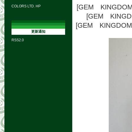
[GEM KINGD
COLORS LTD. HP
[GEM KING
[GEM KINGD
更新通知
RSS2.0