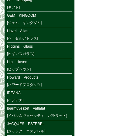
Gift Wrapping
[ギフト]
GEM KINGDOM
[ジェム キングダム]
Hazel Atlas
[ヘーゼルアトラス]
Higgins Glass
[ヒギンスガラス]
Hip Haven
[ヒップヘヴン]
Howard Products
[ハワードプロダクツ]
IDEANA
[イデアナ]
Iparmuveszet Vallalat
[イパルムヴェセッティ バララット]
JACQUES ESTEREL
[ジャック エステレル]