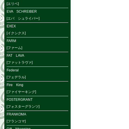
[エリベ]
EVA SCHREIBER
[エバ シュライバー]
EXEX
[イクシクス]
FARM
[ファーム]
FAT LAVA
[ファットラヴァ]
Federal
[フェデラル]
Fire King
[ファイヤーキング]
FOSTERGRANT
[フォスターグランツ]
FRANKOMA
[フランコマ]