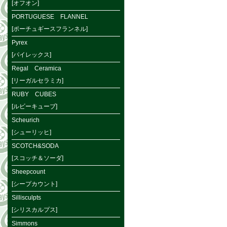
[オフオン]
PORTUGUESE FLANNEL
[ポーチュギースフランネル]
Pyrex
[パイレックス]
Regal Ceramica
[リーガルセラミカ]
RUBY CUBES
[ルビーキューブ]
Scheurich
[シューリッヒ]
SCOTCH&SODA
[スコッチ＆ソーダ]
Sheepcount
[シープカウント]
Sillisculpts
[シリスカルプス]
Simmons