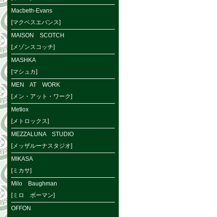
Macbeth-Evans
[マクベスエバンス]
MAISON SCOTCH
[メゾンスコッチ]
MASHKA
[マシュカ]
MEN AT WORK
[メン・アット・ワーク]
Metlox
[メトロックス]
MEZZALUNA STUDIO
[メッザルーナスタジオ]
MIKASA
[ミカサ]
Milo Baughman
[ミロ ボーマン]
OFFON