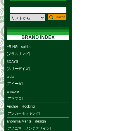
BRAND INDEX
+RING spirits
[プラスリング]
3DAYS
[スリーデイズ]
aida
[アイーダ]
amabro
[アマブロ]
Anchor Hocking
[アンカーホッキング]
anonima|Mente design
[アノニマ メンテデザイン]