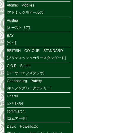
Atomic Mobiles
[アトミックモビールズ]
Austria
[オーストリア]
BAY
[ベイ]
BRITISH COLOUR STANDARD
[ブリティッシュカラースタンダード]
C.O.F. Studio
[シーオーエフスタジオ]
Canonsburg Pottery
[キャノンズバーグポテリー]
Charel
[シャレル]
comm.arch.
[コムアーチ]
David Howell&Co