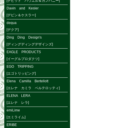
[デビット ハウエル＆カンパニー]
Davin and Kesler
[デビン＆ケスラー]
dequa
[デクア]
Ding Ding Design's
[ディングディングデザインズ]
EAGLE PRODUCTS
[イーグルプロダクツ]
EGO TRIPPING
[エゴトリッピング]
Elena Camilla Bertellott
[エレナ カミラ ベルテロッティ]
ELENA LERA
[エレナ レラ]
emiLime
[エミライム]
ERIBE