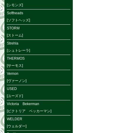
[シモンズ]
Softheads
[ソフトヘッズ]
STORM
[ストーム]
Strehla
[シュトレーラ]
THERMOS
[サーモス]
Vernon
[ヴァーノン]
USED
[ユーズド]
Victoria Bekerman
[ビクトリア ベッカーマン]
WELDER
[ウェルダー]