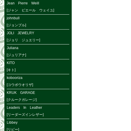
Jean Pierre Weill
[ジャン ピエール ウェイユ]
johnbull
[ジョンブル]
JOLI JEWELRY
[ジョリ ジュエリー]
Juliana
[ジュリアナ]
KITO
[キト]
kobooriza
[コウボウオリザ]
KRUK GARAGE
[クルークガレージ]
Leaders In Leather
[リーダーズインレザー]
Libbey
[リビー]