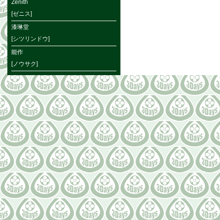
Zenith
[ゼニス]
漆琳堂
[シツリンドウ]
能作
[ノウサク]