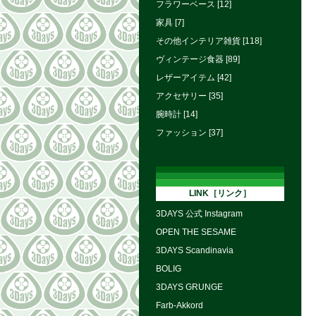
フラワーベース [12]
家具 [7]
その他インテリア雑貨 [118]
ヴィンテージ食器 [89]
レザーアイテム [42]
アクセサリー [35]
腕時計 [14]
ファッション [37]
LINK［リンク］
3DAYS 公式 Instagram
OPEN THE SESAME
3DAYS Scandinavia
BOLIG
3DAYS GRUNGE
Farb-Akkord