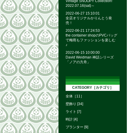
Vintage SNOOPY Collection!
2022.07.16(sat)～
2022-06-27 15:10:01
全店オリジナルかりんとう発
売！
2022-06-21 17:24:53
the container shopのPVCバッグ
で梅雨もファッションを楽しむ
♪
2022-06-15 10:00:00
David Weidman 神話シリーズ
「ノアの方舟」
CATEGORY［カテゴリ］
全体［11］
壁飾り [34]
ライト [7]
時計 [4]
プランター [9]