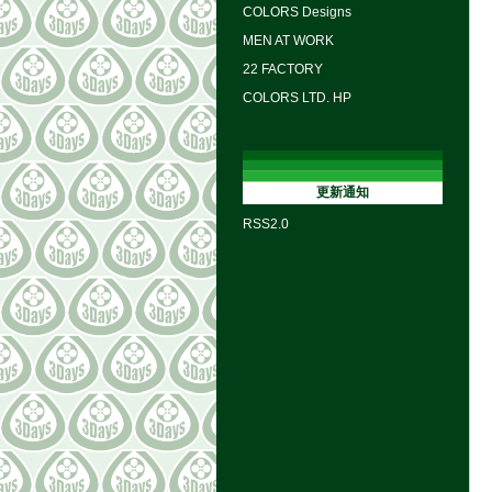
COLORS Designs
MEN AT WORK
22 FACTORY
COLORS LTD. HP
更新通知
RSS2.0