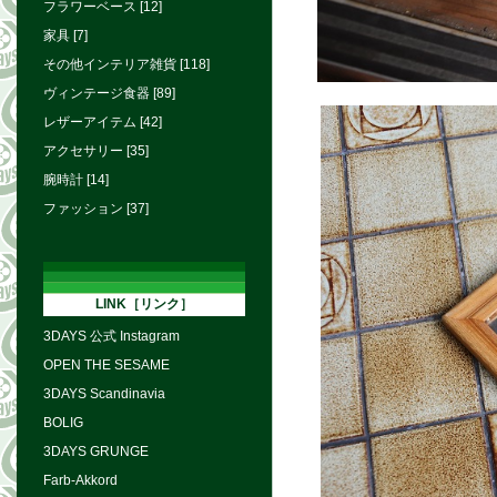
フラワーベース [12]
家具 [7]
その他インテリア雑貨 [118]
ヴィンテージ食器 [89]
レザーアイテム [42]
アクセサリー [35]
腕時計 [14]
ファッション [37]
LINK［リンク］
3DAYS 公式 Instagram
OPEN THE SESAME
3DAYS Scandinavia
BOLIG
3DAYS GRUNGE
Farb-Akkord