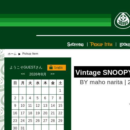
Pickup Item
ホーム
ようこそGUESTさん
Vintage SNOOPY 
<<
>>
2026年8月
BY maho narita | 
日
月
火
水
木
金
土
1
2
3
4
5
6
7
8
9
10
11
12
13
14
15
16
17
18
19
20
21
22
23
24
25
26
27
28
29
30
31