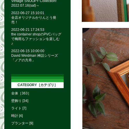
Vintage SNOOPY Collection!
2022.07.16(sat)～
2022-06-27 15:10:01
全店オリジナルかりんとう発
売！
2022-06-21 17:24:53
the container shopのPVCバッグ
で梅雨もファッションを楽しむ
♪
2022-06-15 10:00:00
David Weidman 神話シリーズ
「ノアの方舟」
CATEGORY［カテゴリ］
全体［363］
壁飾り [34]
ライト [7]
時計 [4]
プランター [9]