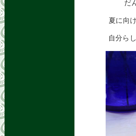
だ
夏に向
自分ら