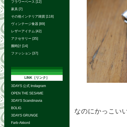
フラワーベース [12]
家具 [7]
その他インテリア雑貨 [118]
ヴィンテージ食器 [89]
レザーアイテム [42]
アクセサリー [35]
腕時計 [14]
ファッション [37]
LINK［リンク］
3DAYS 公式 Instagram
OPEN THE SESAME
3DAYS Scandinavia
BOLIG
なのにかっこい
3DAYS GRUNGE
Farb-Akkord