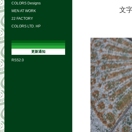
COLORS Designs
文
MEN AT WORK
22 FACTORY
COLORS LTD. HP
更新通知
RSS2.0