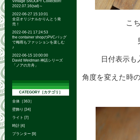
Vintage SNOOPY Collection!
2022.07.16(sat)～
2022-06-27 15:10:01
全店オリジナルかりんとう発
こ
売！
2022-06-21 17:24:53
the container shopのPVCバッグ
で梅雨もファッションを楽しむ
♪
2022-06-15 10:00:00
日付表示も
David Weidman 神話シリーズ
「ノアの方舟」
角度を変えた時
CATEGORY［カテゴリ］
全体［363］
壁飾り [34]
ライト [7]
時計 [4]
プランター [9]