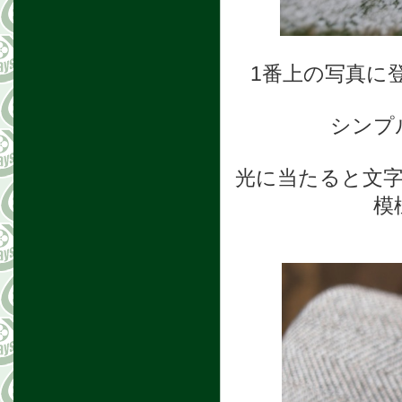
1番上の写真に
シンプ
光に当たると文
模