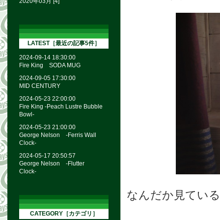
2020年03月 [4]
LATEST［最近の記事5件］
2024-09-14 18:30:00
Fire King SODA MUG
2024-09-05 17:30:00
MID CENTURY
2024-05-23 22:00:00
Fire King -Peach Lustre Bubble
Bowl-
2024-05-23 21:00:00
George Nelson -Ferris Wall
Clock-
2024-05-17 20:50:57
George Nelson -Flutter
Clock-
なんだか見てい
CATEGORY［カテゴリ］