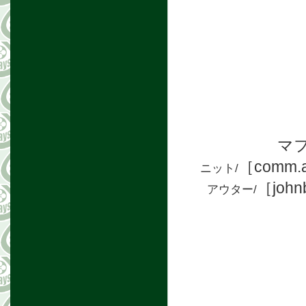
マフ
［comm.a
ニット/
［jo
アウター/