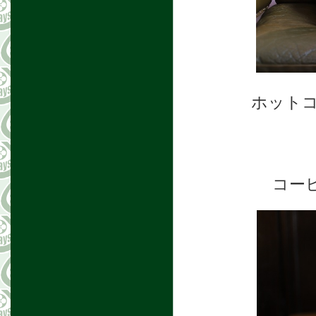
ホット
コー