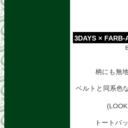
3DAYS × FARB-
B
柄にも無地
ベルトと同系色な
(LO
トートバ