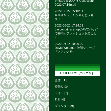
Vintage SNOOPY Collection!
2022.07.16(sat)～
2022-06-27 15:10:01
全店オリジナルかりんとう発
売！
2022-06-21 17:24:53
the container shopのPVCバッグ
で梅雨もファッションを楽しむ
♪
2022-06-15 10:00:00
David Weidman 神話シリーズ
「ノアの方舟」
CATEGORY［カテゴリ］
全体［1］
壁飾り [34]
ライト [7]
時計 [4]
プランター [9]