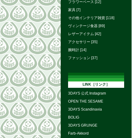
フラワーベース [12]
家具 [7]
その他インテリア雑貨 [118]
ヴィンテージ食器 [89]
レザーアイテム [42]
アクセサリー [35]
腕時計 [14]
ファッション [37]
LINK［リンク］
3DAYS 公式 Instagram
OPEN THE SESAME
3DAYS Scandinavia
BOLIG
3DAYS GRUNGE
Farb-Akkord