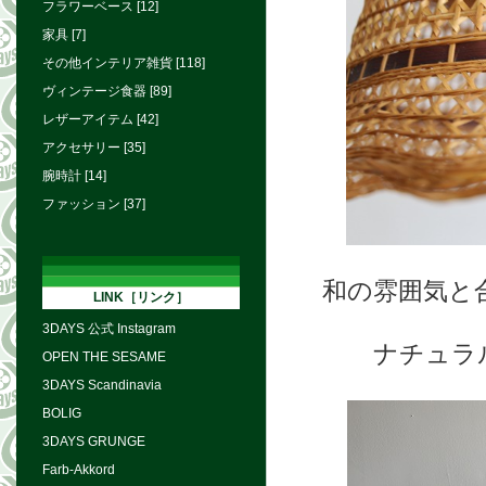
フラワーベース [12]
家具 [7]
その他インテリア雑貨 [118]
ヴィンテージ食器 [89]
レザーアイテム [42]
アクセサリー [35]
腕時計 [14]
ファッション [37]
和の雰囲気と
LINK［リンク］
3DAYS 公式 Instagram
ナチュラ
OPEN THE SESAME
3DAYS Scandinavia
BOLIG
3DAYS GRUNGE
Farb-Akkord