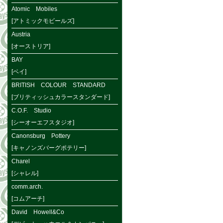
Atomic Mobiles
[アトミックモビールズ]
Austria
[オーストリア]
BAY
[ベイ]
BRITISH COLOUR STANDARD
[ブリティッシュカラースタンダード]
C.O.F. Studio
[シーオーエフスタジオ]
Canonsburg Pottery
[キャノンズバーグポテリー]
Charel
[シャレル]
comm.arch.
[コムアーチ]
David Howell&Co