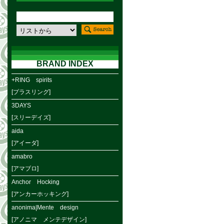
BRAND INDEX
+RING spirits
[プラスリング]
3DAYS
[スリーデイズ]
aida
[アイーダ]
amabro
[アマブロ]
Anchor Hocking
[アンカーホッキング]
anonima|Mente design
[アノニマ メンテデザイン]