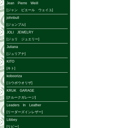
Jean Pierre Weill
[ジャン ピエール ウェイユ]
johnbull
[ジョンブル]
JOLI JEWELRY
[ジョリ ジュエリー]
Juliana
[ジュリアナ]
KITO
[キト]
kobooriza
[コウボウオリザ]
KRUK GARAGE
[クルークガレージ]
Leaders In Leather
[リーダーズインレザー]
Libbey
[リビー]