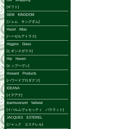
Gift Wrapping
[ギフト]
GEM KINGDOM
[ジェム キングダム]
Hazel Atlas
[ヘーゼルアトラス]
Higgins Glass
[ヒギンスガラス]
Hip Haven
[ヒップヘヴン]
Howard Products
[ハワードプロダクツ]
IDEANA
[イデアナ]
Iparmuveszet Vallalat
[イパルムヴェセッティ バララット]
JACQUES ESTEREL
[ジャック エステレル]