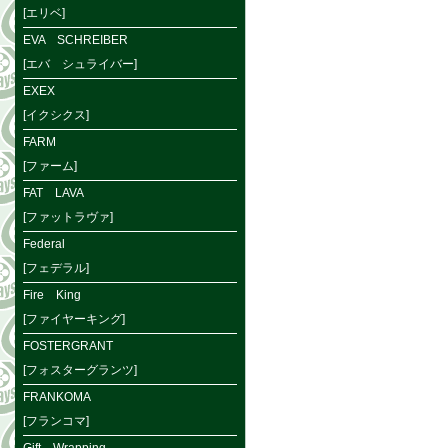
[エリベ]
EVA SCHREIBER
[エバ シュライバー]
EXEX
[イクシクス]
FARM
[ファーム]
FAT LAVA
[ファットラヴァ]
Federal
[フェデラル]
Fire King
[ファイヤーキング]
FOSTERGRANT
[フォスターグランツ]
FRANKOMA
[フランコマ]