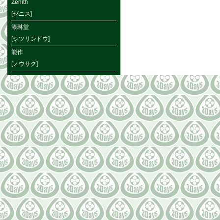
Zenith
[ゼニス]
漆琳堂
[シツリンドウ]
能作
[ノウサク]