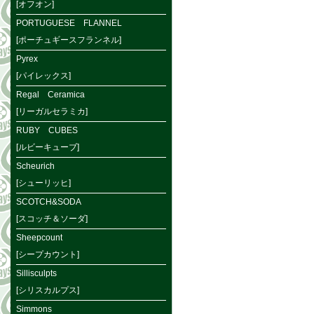
[オフオン]
PORTUGUESE FLANNEL
[ポーチュギースフランネル]
Pyrex
[パイレックス]
Regal Ceramica
[リーガルセラミカ]
RUBY CUBES
[ルビーキューブ]
Scheurich
[シューリッヒ]
SCOTCH&SODA
[スコッチ＆ソーダ]
Sheepcount
[シープカウント]
Sillisculpts
[シリスカルプス]
Simmons