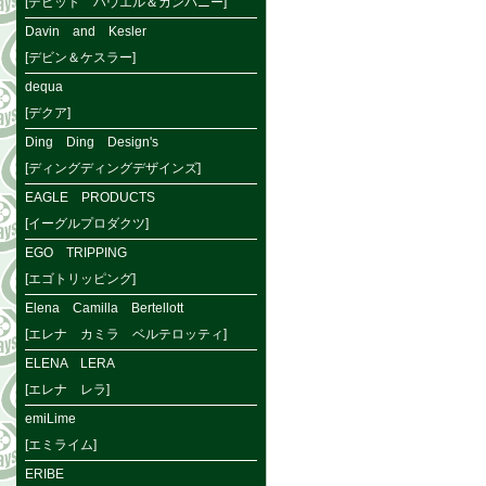
[デビット ハウエル＆カンパニー]
Davin and Kesler
[デビン＆ケスラー]
dequa
[デクア]
Ding Ding Design's
[ディングディングデザインズ]
EAGLE PRODUCTS
[イーグルプロダクツ]
EGO TRIPPING
[エゴトリッピング]
Elena Camilla Bertellott
[エレナ カミラ ベルテロッティ]
ELENA LERA
[エレナ レラ]
emiLime
[エミライム]
ERIBE