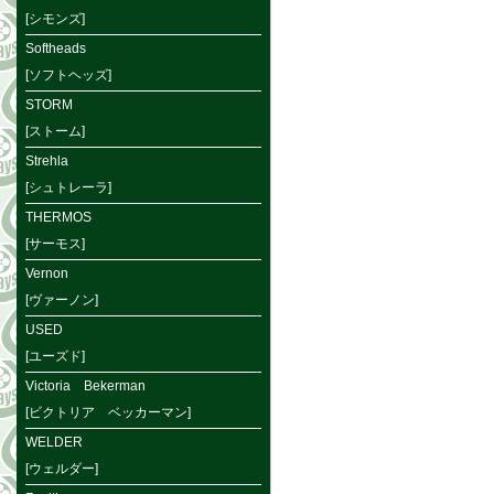
[シモンズ]
Softheads
[ソフトヘッズ]
STORM
[ストーム]
Strehla
[シュトレーラ]
THERMOS
[サーモス]
Vernon
[ヴァーノン]
USED
[ユーズド]
Victoria Bekerman
[ビクトリア ベッカーマン]
WELDER
[ウェルダー]