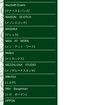
Macbeth-Evans
[マクベスエバンス]
MAISON SCOTCH
[メゾンスコッチ]
MASHKA
[マシュカ]
MEN AT WORK
[メン・アット・ワーク]
Metlox
[メトロックス]
MEZZALUNA STUDIO
[メッザルーナスタジオ]
MIKASA
[ミカサ]
Milo Baughman
[ミロ ボーマン]
OFFON