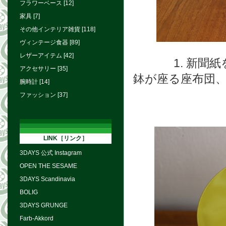
フラワーベース [12]
家具 [7]
その他インテリア雑貨 [118]
ヴィンテージ食器 [89]
レザーアイテム [42]
1. 新
アクセサリー [35]
鉢が座る座布団
腕時計 [14]
ファッション [37]
LINK［リンク］
3DAYS 公式 Instagram
OPEN THE SESAME
3DAYS Scandinavia
BOLIG
3DAYS GRUNGE
Farb-Akkord