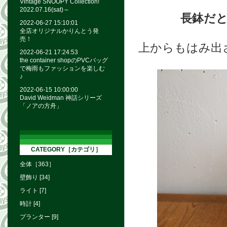
Vintage SNOOPY Collection!
2022.07.16(sat)～
長鉢だと
2022-06-27 15:10:01
全店オリジナルかりんとう発
売！
上からもはみ出
2022-06-21 17:24:53
the container shopのPVCバッグ
で梅雨もファッションを楽しむ
♪
2022-06-15 10:00:00
David Weidman 神話シリーズ
「ノアの方舟」
CATEGORY［カテゴリ］
全体［363］
壁飾り [34]
ライト [7]
時計 [4]
プランター [9]