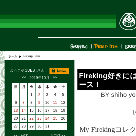
Pickup Item
ホーム
ようこそGUESTさん
Fireking好
<<
>>
2019年10月
ース！
日
月
火
水
木
金
土
BY shiho yo
1
2
3
4
5
6
7
8
9
10
11
12
13
14
15
16
17
18
19
20
21
22
23
24
25
26
27
28
29
30
31
My Fireki