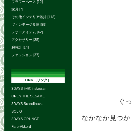
フラワーベース [12]
家具 [7]
その他インテリア雑貨 [118]
ヴィンテージ食器 [89]
レザーアイテム [42]
アクセサリー [35]
腕時計 [14]
ファッション [37]
LINK［リンク］
3DAYS 公式 Instagram
OPEN THE SESAME
ぐ
3DAYS Scandinavia
BOLIG
なかなか見つか
3DAYS GRUNGE
Farb-Akkord