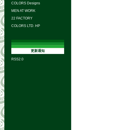
COLORS Designs
MEN AT WORK
22 FACTORY
COLORS LTD. HP
更新通知
RSS2.0