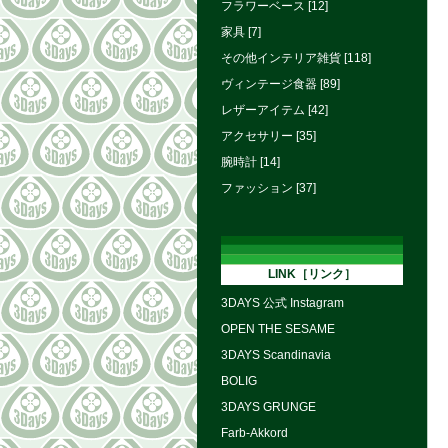
フラワーベース [12]
家具 [7]
その他インテリア雑貨 [118]
ヴィンテージ食器 [89]
レザーアイテム [42]
アクセサリー [35]
腕時計 [14]
ファッション [37]
LINK［リンク］
3DAYS 公式 Instagram
OPEN THE SESAME
3DAYS Scandinavia
BOLIG
3DAYS GRUNGE
Farb-Akkord