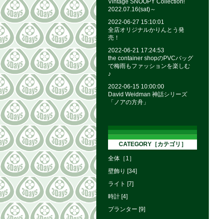
Vintage SNOOPY Collection!
2022.07.16(sat)～
2022-06-27 15:10:01
全店オリジナルかりんとう発
売！
2022-06-21 17:24:53
the container shopのPVCバッグ
で梅雨もファッションを楽しむ
♪
2022-06-15 10:00:00
David Weidman 神話シリーズ
「ノアの方舟」
CATEGORY［カテゴリ］
全体［1］
壁飾り [34]
ライト [7]
時計 [4]
プランター [9]