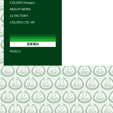
COLORS Designs
MEN AT WORK
22 FACTORY
COLORS LTD. HP
更新通知
RSS2.0