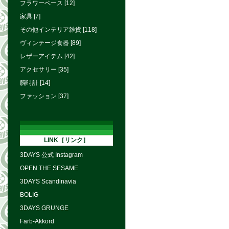
フラワーベース [12]
家具 [7]
その他インテリア雑貨 [118]
ヴィンテージ食器 [89]
レザーアイテム [42]
アクセサリー [35]
腕時計 [14]
ファッション [37]
LINK［リンク］
3DAYS 公式 Instagram
OPEN THE SESAME
3DAYS Scandinavia
BOLIG
3DAYS GRUNGE
Farb-Akkord