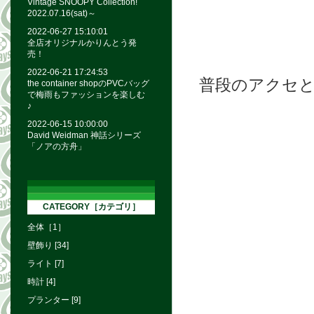
Vintage SNOOPY Collection!
2022.07.16(sat)～
2022-06-27 15:10:01
全店オリジナルかりんとう発
売！
2022-06-21 17:24:53
普段のアクセ
the container shopのPVCバッグ
で梅雨もファッションを楽しむ
♪
2022-06-15 10:00:00
David Weidman 神話シリーズ
「ノアの方舟」
CATEGORY［カテゴリ］
全体［1］
壁飾り [34]
ライト [7]
時計 [4]
プランター [9]