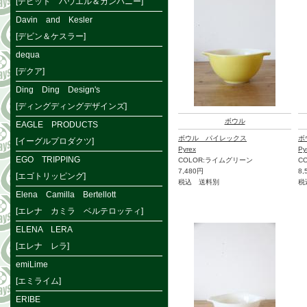
[デビット ハウエル＆カンパニー]
Davin and Kesler
[デビン＆ケスラー]
dequa
[デクア]
Ding Ding Design's
[ディングディングデザインズ]
ボウル
EAGLE PRODUCTS
ボウル パイレックス
ボ
[イーグルプロダクツ]
Pyrex
Py
EGO TRIPPING
COLOR:ライムグリーン
C
7,480円
8,
[エゴトリッピング]
税込 送料別
税
Elena Camilla Bertellott
[エレナ カミラ ベルテロッティ]
ELENA LERA
[エレナ レラ]
emiLime
[エミライム]
ERIBE