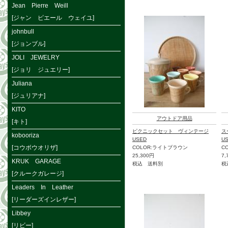
Jean Pierre Weill
[ジャン ピエール ウェイユ]
johnbull
[ジョンブル]
JOLI JEWELRY
[ジョリ ジュエリー]
Juliana
[ジュリアナ]
KITO
アウトドア用品
[キト]
ピクニックセット ヴィンテージ
ス
kobooriza
USED
U
[コウボウオリザ]
COLOR:ライトブラウン
C
25,300円
7,
KRUK GARAGE
税込 送料別
税
[クルークガレージ]
Leaders In Leather
[リーダーズインレザー]
Libbey
[リビー]