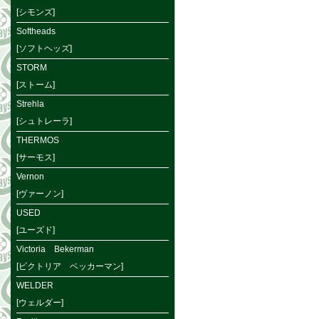
[シモンズ]
Softheads
[ソフトヘッズ]
STORM
[ストーム]
Strehla
[シュトレーラ]
THERMOS
[サーモス]
Vernon
[ヴァーノン]
USED
[ユーズド]
Victoria Bekerman
[ビクトリア ベッカーマン]
WELDER
[ウェルダー]