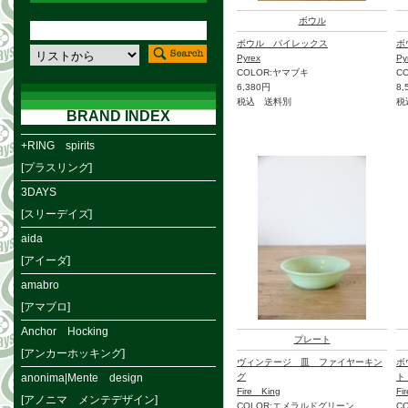
ボウル
ボウル パイレックス
ボ
Pyrex
Py
COLOR:ヤマブキ
C
6,380円
8,
税込 送料別
税
BRAND INDEX
+RING spirits
[プラスリング]
3DAYS
[スリーデイズ]
aida
[アイーダ]
amabro
[アマブロ]
Anchor Hocking
プレート
[アンカーホッキング]
ヴィンテージ 皿 ファイヤーキン
ボ
anonima|Mente design
グ
ト
Fire King
Fi
[アノニマ メンテデザイン]
COLOR:エメラルドグリーン
C