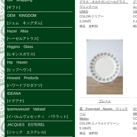
Gift Wrapping
グラス オカナガンビールグラス
グ
ヴィンテージ
ル
[ギフト]
USED
U
GEM KINGDOM
COLOR:クリアー
C
2,200円
5,
[ジェム キングダム]
税込 送料別
税
Hazel Atlas
[ヘーゼルアトラス]
Higgins Glass
[ヒギンスガラス]
Hip Haven
[ヒップヘヴン]
Howard Products
[ハワードプロダクツ]
IDEANA
[イデアナ]
プレート
Iparmuveszet Vallalat
皿 Poppytrail Navajo ヴィンテ
ボ
ージ
MI
[イパルムヴェセッティ バララット]
Metlox
C
COLOR:エメラルドグリーン
3,
JACQUES ESTEREL
5,280円
税
[ジャック エステレル]
税込 送料別