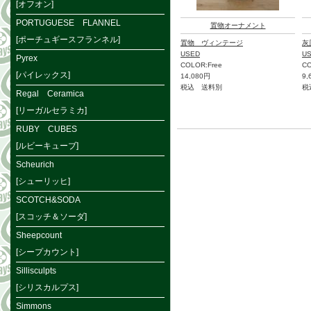
[オフオン]
PORTUGUESE FLANNEL
置物オーナメント
[ポーチュギースフランネル]
置物 ヴィンテージ
灰
USED
U
Pyrex
COLOR:Free
C
[パイレックス]
14,080円
9,
税込 送料別
税
Regal Ceramica
[リーガルセラミカ]
RUBY CUBES
[ルビーキューブ]
Scheurich
[シューリッヒ]
SCOTCH&SODA
[スコッチ＆ソーダ]
Sheepcount
[シープカウント]
Sillisculpts
[シリスカルプス]
Simmons