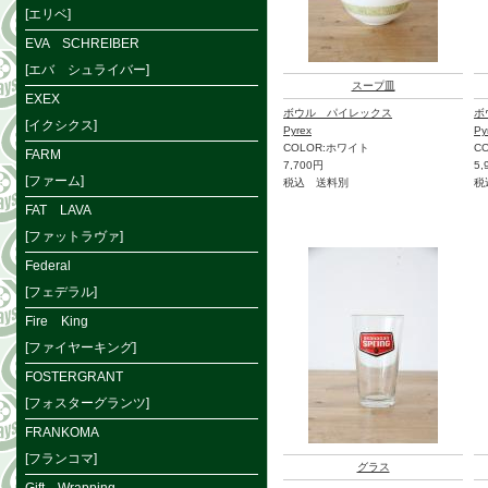
[エリベ]
EVA SCHREIBER
[エバ シュライバー]
スープ皿
EXEX
ボウル パイレックス
ボ
[イクシクス]
Pyrex
Py
COLOR:ホワイト
C
FARM
7,700円
5,
[ファーム]
税込 送料別
税
FAT LAVA
[ファットラヴァ]
Federal
[フェデラル]
Fire King
[ファイヤーキング]
FOSTERGRANT
[フォスターグランツ]
FRANKOMA
[フランコマ]
グラス