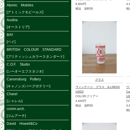
8,800円
4,
Atomic Mobiles
税込 送料別
税
[アトミックモビールズ]
Austria
[オーストリア]
BAY
[ベイ]
BRITISH COLOUR STANDARD
[ブリティッシュカラースタンダード]
C.O.F. Studio
[シーオーエフスタジオ]
Canonsburg Pottery
グラス
[キャノンズバーグポテリー]
ヴィンテージ グラス ILLINOIS
ヴ
USED
Ca
Charel
COLOR:クリアー
U
[シャレル]
4,840円
C
税込 送料別
4,
comm.arch.
税
[コムアーチ]
David Howell&Co