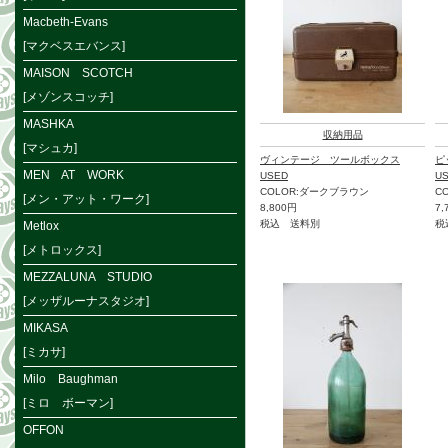
Macbeth-Evans
[マクベスエバンス]
MAISON SCOTCH
[メゾンスコッチ]
MASHKA
収納用品
[マシュカ]
ヴィンテージ ツールボックス
ピ
MEN AT WORK
USED
U
COLOR:ダークブラウン
C
[メン・アット・ワーク]
8,800円
7,
税込 送料別
税
Metlox
[メトロックス]
MEZZALUNA STUDIO
[メッザルーナスタジオ]
MIKASA
[ミカサ]
Milo Baughman
[ミロ ボーマン]
OFFON