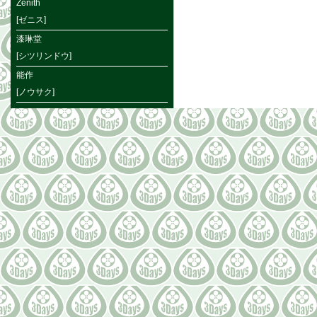
Zenith
[ゼニス]
漆琳堂
[シツリンドウ]
能作
[ノウサク]