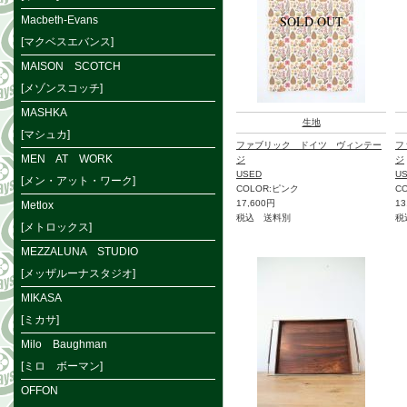
Macbeth-Evans
[マクベスエバンス]
MAISON SCOTCH
[メゾンスコッチ]
MASHKA
生地
[マシュカ]
ファブリック ドイツ ヴィンテー
フ
MEN AT WORK
ジ
ジ
USED
U
[メン・アット・ワーク]
COLOR:ピンク
C
17,600円
13
Metlox
税込 送料別
税
[メトロックス]
MEZZALUNA STUDIO
[メッザルーナスタジオ]
MIKASA
[ミカサ]
Milo Baughman
[ミロ ボーマン]
OFFON