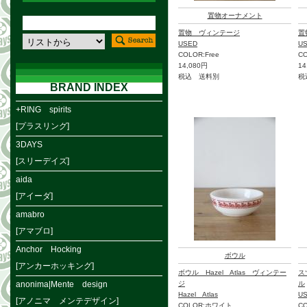
置物オーナメント
置物 ヴィンテージ
置
USED
U
COLOR:Free
CO
14,080円
14
税込 送料別
税
BRAND INDEX
+RING spirits
[プラスリング]
3DAYS
[スリーデイズ]
aida
[アイーダ]
amabro
[アマブロ]
Anchor Hocking
ボウル
[アンカーホッキング]
ボウル Hazel Atlas ヴィンテー
ス
anonima|Mente design
ジ
ル
Hazel Atlas
U
[アノニマ メンテデザイン]
COLOR:ホワイト
C