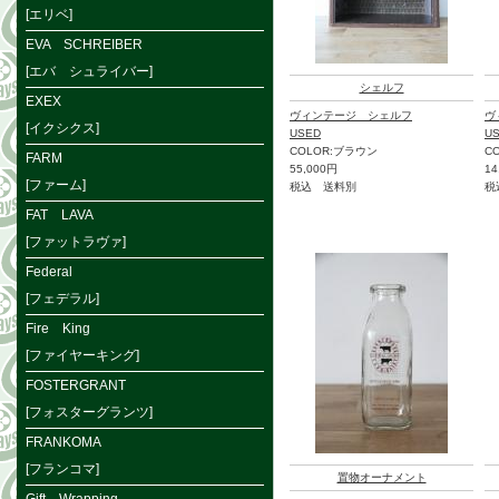
[エリベ]
EVA SCHREIBER
[エバ シュライバー]
シェルフ
EXEX
ヴィンテージ シェルフ
ヴ
[イクシクス]
USED
U
COLOR:ブラウン
C
FARM
55,000円
14
[ファーム]
税込 送料別
税
FAT LAVA
[ファットラヴァ]
Federal
[フェデラル]
Fire King
[ファイヤーキング]
FOSTERGRANT
[フォスターグランツ]
FRANKOMA
[フランコマ]
置物オーナメント