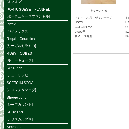
[オフオン]
PORTUGUESE FLANNEL
キッチン小物
[ポーチュギースフランネル]
トレイ 木製 ヴィンテージ
ト
USED
U
Pyrex
COLOR:Free
CO
[パイレックス]
9,900円
8,
税込 送料別
税
Regal Ceramica
[リーガルセラミカ]
RUBY CUBES
[ルビーキューブ]
Scheurich
[シューリッヒ]
SCOTCH&SODA
[スコッチ＆ソーダ]
Sheepcount
[シープカウント]
Sillisculpts
[シリスカルプス]
Simmons