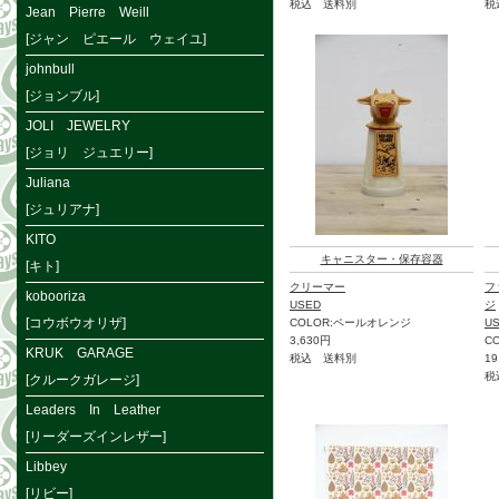
税込 送料別
税
Jean Pierre Weill
[ジャン ピエール ウェイユ]
johnbull
[ジョンブル]
JOLI JEWELRY
[ジョリ ジュエリー]
Juliana
[ジュリアナ]
KITO
キャニスター・保存容器
[キト]
クリーマー
フ
kobooriza
USED
ジ
[コウボウオリザ]
COLOR:ペールオレンジ
U
3,630円
C
KRUK GARAGE
税込 送料別
19
税
[クルークガレージ]
Leaders In Leather
[リーダーズインレザー]
Libbey
[リビー]