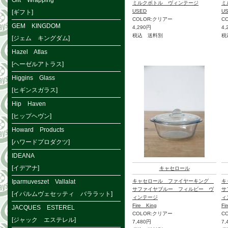
Gift Wrapping
ミルクボトル ヴィンテージ
ミ
USED
U
[ギフト]
COLOR:クリアー
C
GEM KINGDOM
4,290円
4,
税込 送料別
税
[ジェム キングダム]
Hazel Atlas
[ヘーゼルアトラス]
Higgins Glass
[ヒギンスガラス]
Hip Haven
[ヒップヘヴン]
Howard Products
[ハワードプロダクツ]
IDEANA
[イデアナ]
キャセロール
Iparmuveszet Vallalat
キャセロール ファイヤーキング
キ
サファイヤブルー フィルビー ヴ
サ
[イパルムヴェセッティ バララット]
ィンテージ
ィ
Fire King
Fi
JACQUES ESTEREL
COLOR:クリアー
C
[ジャック エステレル]
7,480円
7,