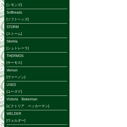
[シモンズ]
Softheads
[ソフトヘッズ]
STORM
[ストーム]
Strehla
[シュトレーラ]
THERMOS
[サーモス]
Vernon
[ヴァーノン]
USED
[ユーズド]
Victoria Bekerman
[ビクトリア ベッカーマン]
WELDER
[ウェルダー]