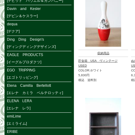
[デビット ハウエル＆カンパニー]
Davin and Kesler
[デビン＆ケスラー]
dequa
[デクア]
Ding Ding Design's
[ディングディングデザインズ]
収納用品
EAGLE PRODUCTS
貯金箱 USA ヴィンテージ
ぬ
[イーグルプロダクツ]
USED
U
EGO TRIPPING
COLOR:ホワイト
C
5,830円
6,
[エゴトリッピング]
税込 送料別
税
Elena Camilla Bertellott
[エレナ カミラ ベルテロッティ]
ELENA LERA
[エレナ レラ]
emiLime
[エミライム]
ERIBE