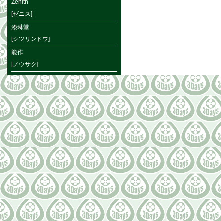
Zenith
[ゼニス]
漆琳堂
[シツリンドウ]
能作
[ノウサク]