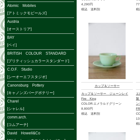
4,290円
77
Atomic Mobiles
税込 送料別
税
[アトミックモビールズ]
Austria
[オーストリア]
BAY
[ベイ]
BRITISH COLOUR STANDARD
[ブリティッシュカラースタンダード]
C.O.F. Studio
[シーオーエフスタジオ]
Canonsburg Pottery
カップ＆ソーサー
[キャノンズバーグポテリー]
カップ＆ソーサー ジェーンレイ
エ
Fire King
製
Charel
COLOR:エメラルドグリーン
ン
[シャレル]
8,800円
F
税込 送料別
C
comm.arch.
13
税
[コムアーチ]
David Howell&Co