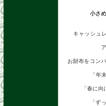
小さ
キャッシュ
お財布をコン
「年
「春に向
「ず