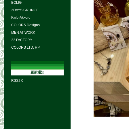
BOLIG
3DAYS GRUNGE
Farb-Akkord
COLORS Designs
MEN AT WORK
22 FACTORY
COLORS LTD. HP
更新通知
RSS2.0