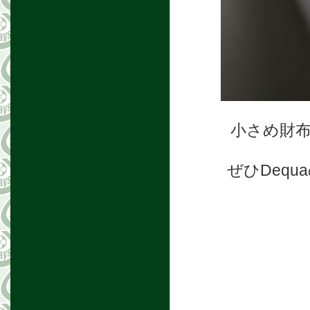
小さめ財
ぜひDeq