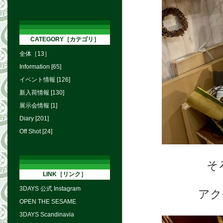
CATEGORY［カテゴリ］
全体［13］
Information [65]
イベント情報 [126]
新入荷情報 [130]
展示会情報 [1]
Diary [201]
Off Shot [24]
そ
LINK［リンク］
3DAYS 公式 Instagram
アク
OPEN THE SESAME
3DAYS Scandinavia