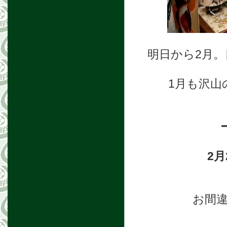
明日から2月
1月も沢山
2月
お間