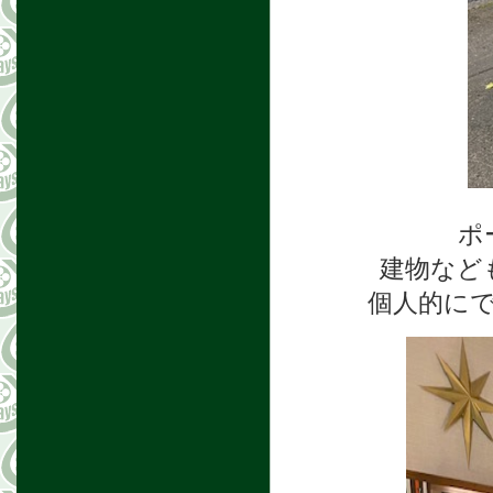
ポ
建物など
個人的に