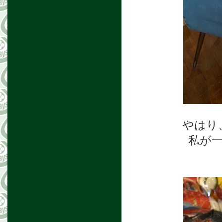
やはり
私が