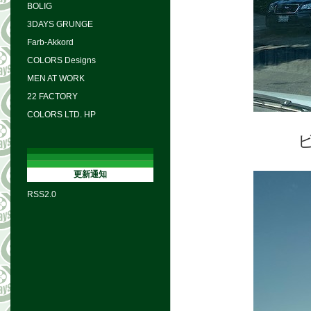
BOLIG
3DAYS GRUNGE
Farb-Akkord
COLORS Designs
MEN AT WORK
22 FACTORY
COLORS LTD. HP
更新通知
RSS2.0